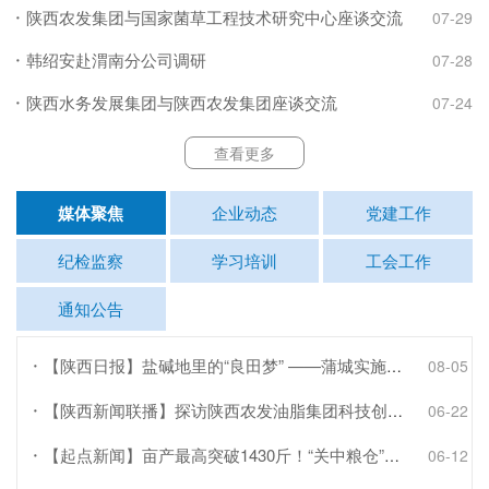
陕西农发集团与国家菌草工程技术研究中心座谈交流
07-29
韩绍安赴渭南分公司调研
07-28
陕西水务发展集团与陕西农发集团座谈交流
07-24
查看更多
媒体聚焦
企业动态
党建工作
纪检监察
学习培训
工会工作
通知公告
【陕西日报】盐碱地里的“良田梦” ——蒲城实施盐碱地综合利用试点项目观察
08-05
【陕西新闻联播】探访陕西农发油脂集团科技创新发展实践
06-22
【起点新闻】亩产最高突破1430斤！“关中粮仓”大荔再交丰收答卷
06-12