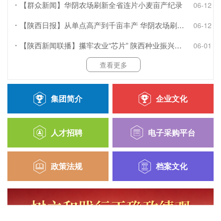
【群众新闻】华阴农场刷新全省连片小麦亩产纪录
06-12
【陕西日报】从单点高产到千亩丰产 华阴农场刷新全省连片小麦亩产纪录
06-12
【陕西新闻联播】攥牢农业“芯片” 陕西种业振兴跑出“加速度”
06-01
查看更多
【延安日报】王海鹏郭柱国与吴聪聪一行座谈
03-27
【杨凌发布】探访万吨“种子智能工厂” 15分钟“选”出金种子
03-26
集团简介
企业文化
【人民网】陕西农发集团69项科创课题“揭榜挂帅”
02-27
【起点新闻】陕西农业发展集团发布69个“揭榜挂帅”科技项目 总经费超2.1亿元
02-27
人才招聘
电子采购平台
【陕西日报】渭南：科技“精耕”正当时
02-11
政策法规
档案文化
【陕西日报】全国首个果业数字营销项目产品“秦小果”发售
02-06
【期货日报】陕农供应链集团：以衍生工具破解粮油贸易困局
01-28
【新华财经】从单点避险到生态协同 期货工具助力西北实体企业筑牢风险防线
01-28