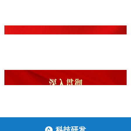
【农民日报】陕西农垦华阴农场科技赋能粮食生产提质增效
01-19
【西部网】增产逾五成 安康研发的陕农芋1号为秦巴魔芋产业高质量发展再添“新动力”
12-15
【群众新闻】陕西种业集团为丰产注入良种“芯”
10-30
【陕西网】攥紧“中国种子” 端稳“中国饭碗”
10-29
【陕西日报】崖州湾国家实验室杨凌国家农高区粮油作物试验基地将在杨凌建设
10-25
【农业农村部】陕西省农作物种子繁育加工基地建成
07-23
科技研发