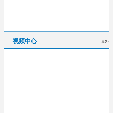
计算应用中心
视频中心
更多+