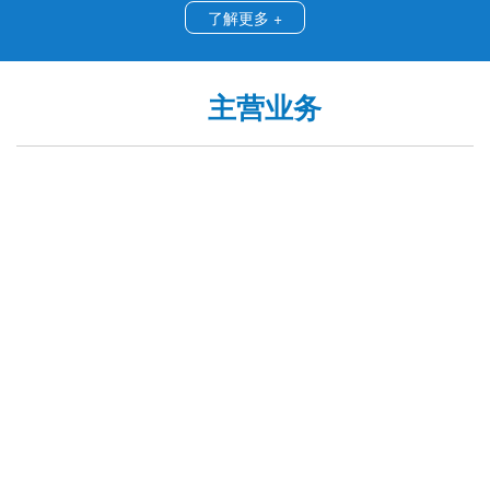
了解更多 +
主营业务