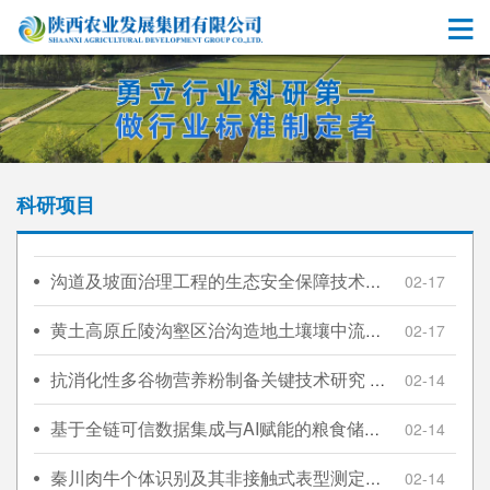
科研项目
沟道及坡面治理工程的生态安全保障技术集成与综合示范（2017YFC0504705）
02-17
黄土高原丘陵沟壑区治沟造地土壤壤中流形成机理研究（2017JQ4026）
02-17
抗消化性多谷物营养粉制备关键技术研究 （2022KWZ-02）
02-14
基于全链可信数据集成与AI赋能的粮食储备风险防控平台研发及示范（2020ZDLNY05-09）
02-14
秦川肉牛个体识别及其非接触式表型测定关键技术研究 与示范（S2024-YF-ZDCXL-ZDLNY-0043）
02-14