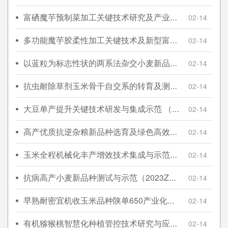
富硒魔芋预制菜加工关键技术研究及产业化应用示范 （项目编号：2024NC-GJHX-11）
02-14
多功能魔芋胶柔性加工关键技术及新型富硒魔芋制品研制与应用 （项目编号：2024CY-JJQ-44）
02-14
以蓝粒为标志性状的两系法杂交小麦新品种选育
02-14
抗虫耐除草剂玉米骨干自交系的转育及测配材料后代筛选（杨管农发〔2024〕80号）
02-14
大豆单产提升关键技术研发与集成示范 （2024NC2-GJHX-07）
02-14
高产优质抗逆杂粮新品种选育及绿色高效生产技术集成与示范（S2024-YF-ZDXM-CYJQ-0097）
02-14
玉米全程机械化丰产增效技术集成与示范项目（2023-ZDLNY-09）
02-14
抗病高产小麦新品种测试与示范（2023ZD0402504）
02-14
早熟耐密宜机收玉米品种陕单650产业化开发项目（2022SSPY-10）
02-14
有机猕猴桃智慧化种植管控技术研究与应用（2024NC-YBXM-054）
02-14