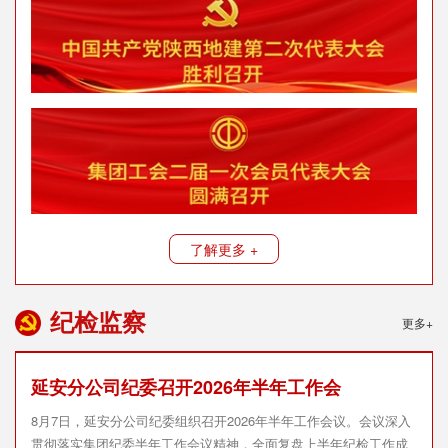
了解更多 +
纪检监察
更多+
延安分公司纪委召开2026年半年工作会
8月7日，延安分公司纪委组织召开2026年半年工作会议。会议深入
贯彻落实集团纪委半年工作会议精神，全面复盘上半年纪检工作成