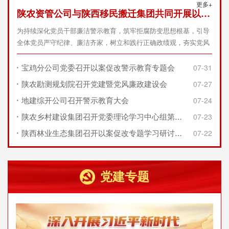
更多+
陕农资管公司与陕西移民搬迁集团共同开展以案促改警示教育活动
为持续深化党员干部廉洁警示教育，筑牢拒腐防变思想根基，引导
全体党员严守纪律、廉洁齐家，树立和践行正确政绩观，夯实党风
廉政建设工作根基，推动党风廉政建设走深走实。7月31日上午，
陕农资管公司与陕西移民搬迁集团组织...
宝鸡分公司党委召开以案促改警示教育专题会
07-31
陕农勘测规划院召开党建暨党风廉政建设会
07-27
地建综开公司召开警示教育大会
07-24
陕农乡村建设集团召开党委理论学习中心组第四次学习会议
07-23
陕西林业生态集团召开以案促改专题学习研讨会议
07-22
党建专题