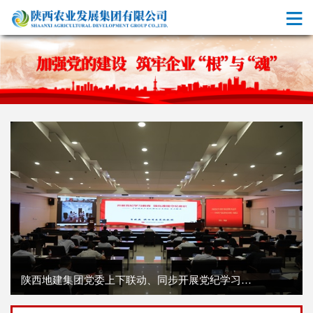
陕西地建集团党委上下联动、同步开展党纪学习教育读书班