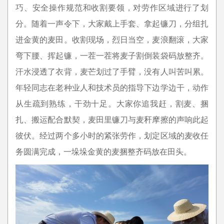
巧、安全操作规范和收割要领，对劳作区域进行了划
分。随着一声令下，大家戴上手套、拿起镰刀，分组扎
进金黄的麦田。收割现场，烈日当空，麦浪翻滚，大家
弯下腰、挥起镰，一茬一茬将麦子割倒装袋码放整齐。
汗水浸透了衣背，麦芒划过了手臂，没有人叫苦叫累。
年轻同志在老种业人和技术员的指导下边学边干，动作
从生疏到熟练，干劲十足。大家你追我赶，割麦、捆
扎、搬运配合默契，麦田里镰刀与麦秆摩擦的声响此起
彼伏。经过两个多小时的紧张劳作，划定区域的麦收任
务圆满完成，一垛垛金黄的麦捆整齐码放在田头。