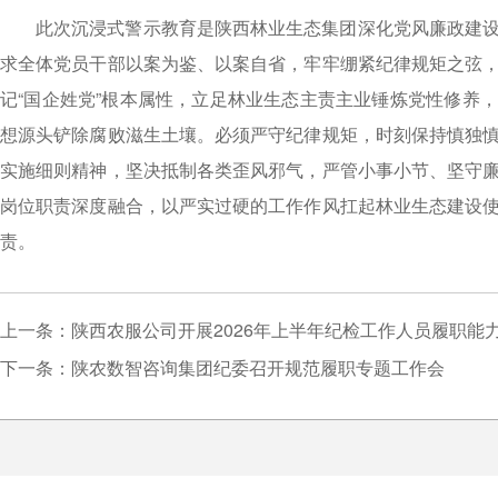
此次沉浸式警示教育是陕西林业生态集团深化党风廉政建
求全体党员干部以案为鉴、以案自省，牢牢绷紧纪律规矩之弦
记“国企姓党”根本属性，立足林业生态主责主业锤炼党性修养
想源头铲除腐败滋生土壤。必须严守纪律规矩，时刻保持慎独
实施细则精神，坚决抵制各类歪风邪气，严管小事小节、坚守
岗位职责深度融合，以严实过硬的工作作风扛起林业生态建设
责。
上一条：陕西农服公司开展2026年上半年纪检工作人员履职能
下一条：陕农数智咨询集团纪委召开规范履职专题工作会