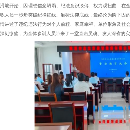
滑坡开始，因理想信念坍塌、纪法意识淡薄、权力观扭曲，在
职人员一步步突破纪律红线、触碰法律底线，最终沦为阶下囚
情讲述了违纪违法行为对个人前程、家庭幸福、单位形象及社
深刻惨痛，为全体参训人员带来了一堂直击灵魂、发人深省的实