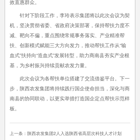
效直惠群众。
针对下阶段工作，李玲表示集团将以此次会议为契
机，坚决贯彻省委、省政府决策部署，保持帮扶力度不
减、靶向不偏，重点围绕常规事务落实、产业精准帮
扶、创新模式赋能三大方向发力，推动帮扶工作从“输
血式”扶持向“造血式”发展转型，助力商南县夯实产业根
基，为乡村振兴持续贡献农发力量。
此次会议为各帮扶单位搭建了交流借鉴平台。下一
步，陕西农发集团将持续践行国企使命担当，深化与商
南县的协同联动，以更实举措打造国企定点帮扶示范样
板。
上一条：陕西农发集团2人入选陕西省高层次科技人才计划